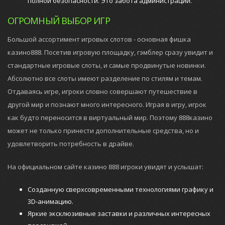
полной безопасности. Это забота администрации.
ОГРОМНЫЙ ВЫБОР ИГР
Большой ассортимент игровых слотов - основная фишка
казино888. Посетив игровую площадку, гэмблер сразу увидит и
стандартные игровые слоты, и самые продвинутые новинки.
Абсолютно все слоты имеют разделение по стилям и темам.
Отдаваясь игре, игроки словно совершают путешествие в
другой мир и познают много интересного. Играя в игру, игрок
как будто переносится в виртуальный мир. Поэтому 888казино
может не только принести дополнительные средства, но и
удовлетворить потребность в драйве.
На официальном сайте казино 888 игроки увидят и услышат:
Созданную сверхсовременными технологиями графику и
3D-анимацию.
Яркие эксклюзивные заставки и различных интересных