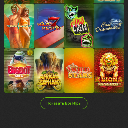
Показать Все Игры