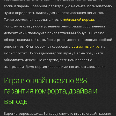
логин и пароль. Совершая регистрацию на сайте, пользователю
нужно определить валюту для конвертирования финансов.
Также возможно проводить игры с
мобильной версии
.
Пополните сразу после успешной регистрации собственный
депозит или используйте приветственный бонус. 888 casino
обзор (правила сайта, выбор игр) возможен с помощью пробной
версии игры. Она позволяет совершать
бесплатные игры
на
любых слотах. Но при демо-версии игры у Вас не получится
обналичить денежные средства, если Вам повезёт с
выигрышем. Демо-версия хороша именно для ознакомления.
Игра в онлайн казино 888 -
гарантия комфорта, драйва и
выгоды
Зарегистрировавшись, Вы сразу сможете играть онлайн казино