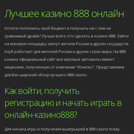
Лучшее казино 888 онлайн
Хотите пополнить свой бюджет и получить ни с чем не
сравнимый драйв? Лучше всего это сделать в казино 888. Зайти
на игровую площадку смогут жители России и других государств.
Клуб работает для жителей России и других стран мира. На 888
казино официальный сайт все игровые автоматы имеют
лицензию, полученную от компании "Юнеско". Представляем
для Вас широкий обзор лучшего 888 casino.
Как войти, получить
регистрацию и начать играть в
онлайн-казино888?
Для начала игры и получения выигрышей в 888 casino today