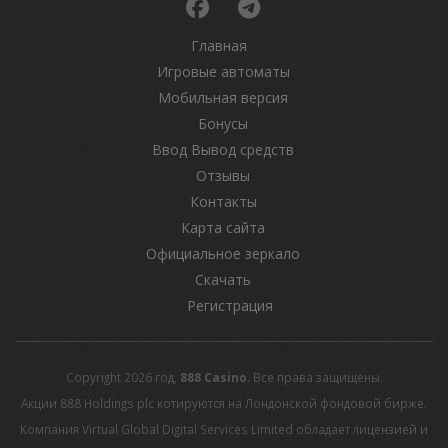
Главная
Игровые автоматы
Мобильная версия
Бонусы
Ввод Вывод средств
Отзывы
Контакты
Карта сайта
Официальное зеркало
Скачать
Регистрация
Copyright 2026 год,
888 Casino
. Все права защищены.
Акции 888 Holdings plc котируются на Лондонской фондовой бирже.
Компания Virtual Global Digital Services Limited обладает лицензией и