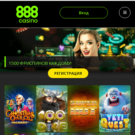
Вход
1500 ФРИСПИНОВ КАЖДОМУ!
РЕГИСТРАЦИЯ