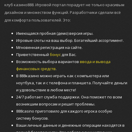
клуб казино888. Игровой портал порадует не только красивым
дизайном и множеством функций. Разработчики сделали всё
для комфорта пользователей. Это:
Имеющаяся пробная (демо) версия игры.
Игровые слоты на ваш выбор. Богатейший ассортимент.
Мгновенная регистрация на сайте.
Приветственный
бонус
для Вас.
Возможность выбора вариантов
ввода и вывода
финансовых средств
.
В 888казино можно играть как с компьютера или
ноутбука, так и с телефона и планшета. Получайте деньги
и удовольствие в любом месте!
24/7 работает служба поддержки. Она поможет по всем
возникшим вопросам и решит проблемы.
888casino приготовило для каждого игрока особую
систему бонусов.
Ваши личные данные и денежные операции находятся в