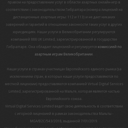
правом на предоставление услуг в области азартных онлайн-игр в
соответствии с законодательством Гибралтара (номера лицензий на
дистанционные азартные игры: 112 и 113) и не дает никаких
заверений и гарантий в отношении законности таких услуг в других
юрисдикциях. Наши услуги в Великобритании регулируются
компанией 888 UK Limited, зарегистрированной в государстве
Гибралтаре. Она обладает лицензией и регулируется
комиссией по
азартным играм Великобритании
.
Наши услуги в странах-участницах Европейского единого рынка (за
исключением стран, в которых наши услуги предоставляются по
местной лицензии) предоставляются компанией Virtual Digital Services
Limited, зарегистрированной на Мальте, которая является частью
Европейского союза.
Virtual Digital Services Limited ведет свою деятельность в соответствии
с игорной лицензией в рамках законодательства Мальты -
MGA/B2C/543/2018, выданной 7/01/2019.