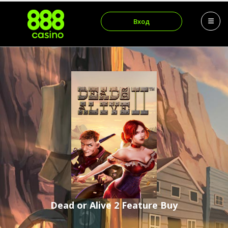
Вход
Dead or Alive 2 Feature Buy