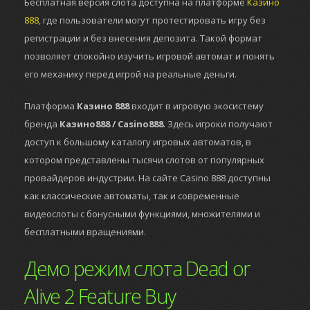
Бесплатная версия слота доступна на платформе
Казино
888
, где пользователи могут протестировать игру без
регистрации и без внесения депозита. Такой формат
позволяет спокойно изучить игровой автомат и понять
его механику перед игрой на реальные деньги.
Платформа
Казино 888
входит в игровую экосистему
бренда
Казино888 / Casino888
. Здесь игроки получают
доступ к большому каталогу игровых автоматов, в
котором представлены тысячи слотов от популярных
провайдеров индустрии. На сайте Casino 888 доступны
как классические автоматы, так и современные
видеослоты с бонусными функциями, множителями и
бесплатными вращениями.
Демо режим слота Dead or
Alive 2 Feature Buy