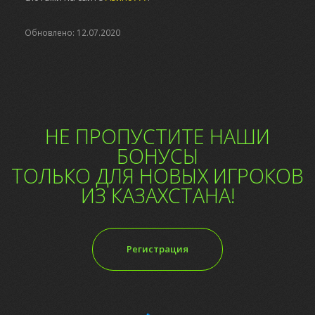
Обновлено:
12.07.2020
НЕ ПРОПУСТИТЕ НАШИ
БОНУСЫ
ТОЛЬКО ДЛЯ НОВЫХ ИГРОКОВ
ИЗ КАЗАХСТАНА!
Регистрация