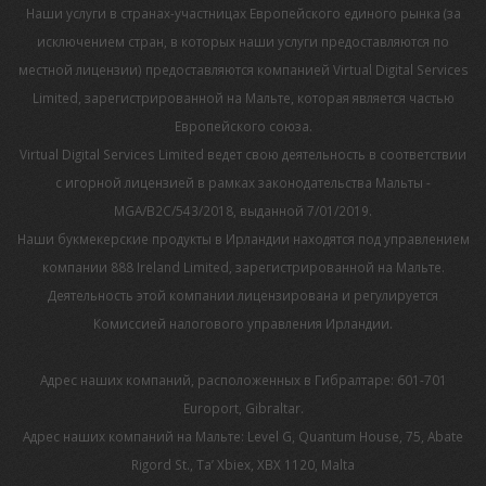
Наши услуги в странах-участницах Европейского единого рынка (за
исключением стран, в которых наши услуги предоставляются по
местной лицензии) предоставляются компанией Virtual Digital Services
Limited, зарегистрированной на Мальте, которая является частью
Европейского союза.
Virtual Digital Services Limited ведет свою деятельность в соответствии
с игорной лицензией в рамках законодательства Мальты -
MGA/B2C/543/2018, выданной 7/01/2019.
Наши букмекерские продукты в Ирландии находятся под управлением
компании 888 Ireland Limited, зарегистрированной на Мальте.
Деятельность этой компании лицензирована и регулируется
Комиссией налогового управления Ирландии.
Адрес наших компаний, расположенных в Гибралтаре: 601-701
Europort, Gibraltar.
Адрес наших компаний на Мальте: Level G, Quantum House, 75, Abate
Rigord St., Ta’ Xbiex, XBX 1120, Malta