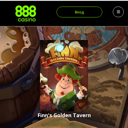
Вход
Finn's Golden Tavern