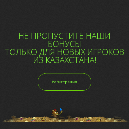
НЕ ПРОПУСТИТЕ НАШИ
БОНУСЫ
ТОЛЬКО ДЛЯ НОВЫХ ИГРОКОВ
ИЗ КАЗАХСТАНА!
Регистрация