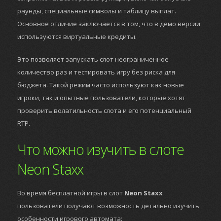
раунды, специальные символы и таблицу выплат.
Основное отличие заключается в том, что в демо версии
используются виртуальные кредиты.
Это позволяет запускать слот неограниченное
количество раз и тестировать игру без риска для
бюджета. Такой режим часто используют как новые
игроки, так и опытные пользователи, которые хотят
проверить волатильность слота и его потенциальный
RTP.
Что можно изучить в слоте
Neon Staxx
Во время бесплатной игры в слот
Neon Staxx
пользователи получают возможность детально изучить
особенности игрового автомата: