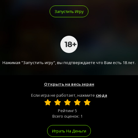
Запустить Игру
Нажимая "Запустить игру", вы подтверждаете что Вам есть 18 лет.
Открыть на весь экран
Если игра не работает, нажмите
сюда
Рейтинг
5
Всего оценок:
1
Играть На Деньги