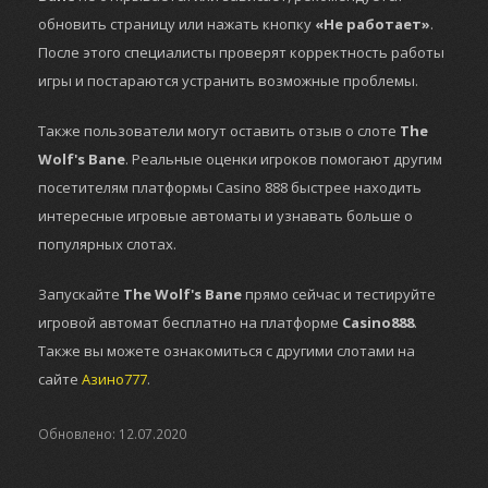
обновить страницу или нажать кнопку
«Не работает»
.
После этого специалисты проверят корректность работы
игры и постараются устранить возможные проблемы.
Также пользователи могут оставить отзыв о слоте
The
Wolf's Bane
. Реальные оценки игроков помогают другим
посетителям платформы Casino 888 быстрее находить
интересные игровые автоматы и узнавать больше о
популярных слотах.
Запускайте
The Wolf's Bane
прямо сейчас и тестируйте
игровой автомат бесплатно на платформе
Casino888
.
Также вы можете ознакомиться с другими слотами на
сайте
Азино777
.
Обновлено:
12.07.2020