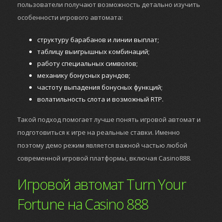
пользователи получают возможность детально изучить
особенности игрового автомата:
структуру барабанов и линии выплат;
таблицу выигрышных комбинаций;
работу специальных символов;
механику бонусных раундов;
частоту выпадения бонусных функций;
волатильность слота и возможный RTP.
Такой подход помогает лучше понять игровой автомат и
подготовиться к игре на реальные ставки. Именно
поэтому демо режим является важной частью любой
современной игровой платформы, включая Casino888.
Игровой автомат Turn Your
Fortune на Casino 888