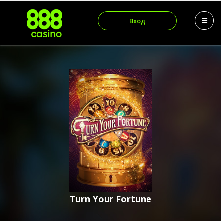
Вход
Turn Your Fortune