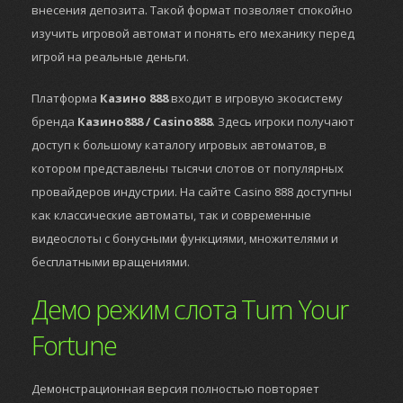
внесения депозита. Такой формат позволяет спокойно
изучить игровой автомат и понять его механику перед
игрой на реальные деньги.
Платформа
Казино 888
входит в игровую экосистему
бренда
Казино888 / Casino888
. Здесь игроки получают
доступ к большому каталогу игровых автоматов, в
котором представлены тысячи слотов от популярных
провайдеров индустрии. На сайте Casino 888 доступны
как классические автоматы, так и современные
видеослоты с бонусными функциями, множителями и
бесплатными вращениями.
Демо режим слота Turn Your
Fortune
Демонстрационная версия полностью повторяет