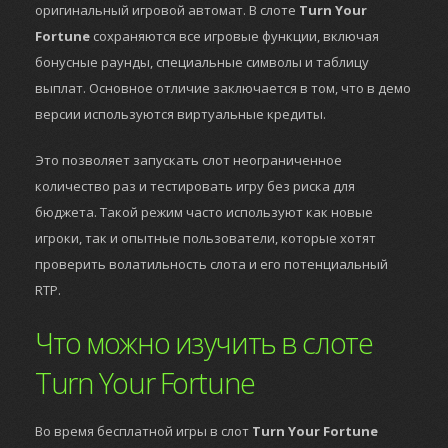
оригинальный игровой автомат. В слоте
Turn Your
Fortune
сохраняются все игровые функции, включая
бонусные раунды, специальные символы и таблицу
выплат. Основное отличие заключается в том, что в демо
версии используются виртуальные кредиты.
Это позволяет запускать слот неограниченное
количество раз и тестировать игру без риска для
бюджета. Такой режим часто используют как новые
игроки, так и опытные пользователи, которые хотят
проверить волатильность слота и его потенциальный
RTP.
Что можно изучить в слоте
Turn Your Fortune
Во время бесплатной игры в слот
Turn Your Fortune