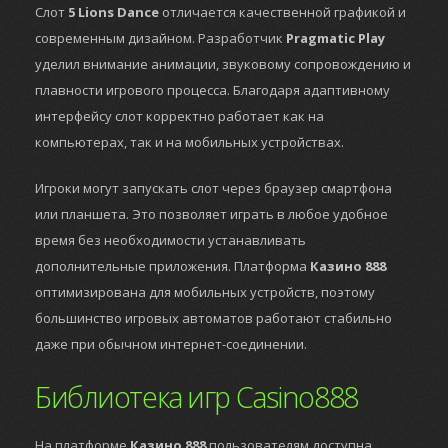
Слот
5 Lions Dance
отличается качественной графикой и
современным дизайном. Разработчик
Pragmatic Play
уделил внимание анимации, звуковому сопровождению и
плавности игрового процесса. Благодаря адаптивному
интерфейсу слот корректно работает как на
компьютерах, так и на мобильных устройствах.
Игроки могут запускать слот через браузер смартфона
или планшета. Это позволяет играть в любое удобное
время без необходимости устанавливать
дополнительные приложения. Платформа
Казино 888
оптимизирована для мобильных устройств, поэтому
большинство игровых автоматов работают стабильно
даже при обычном интернет-соединении.
Библиотека игр Casino888
На платформе
Казино 888
пользователям доступна