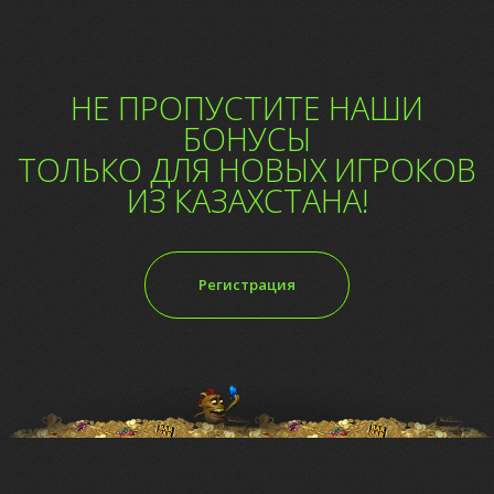
НЕ ПРОПУСТИТЕ НАШИ
БОНУСЫ
ТОЛЬКО ДЛЯ НОВЫХ ИГРОКОВ
ИЗ КАЗАХСТАНА!
Регистрация