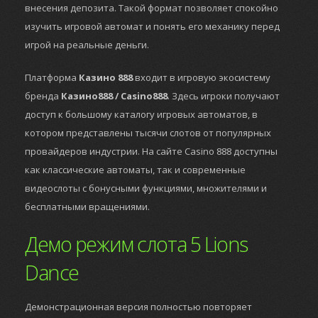
внесения депозита. Такой формат позволяет спокойно
изучить игровой автомат и понять его механику перед
игрой на реальные деньги.
Платформа
Казино 888
входит в игровую экосистему
бренда
Казино888 / Casino888
. Здесь игроки получают
доступ к большому каталогу игровых автоматов, в
котором представлены тысячи слотов от популярных
провайдеров индустрии. На сайте Casino 888 доступны
как классические автоматы, так и современные
видеослоты с бонусными функциями, множителями и
бесплатными вращениями.
Демо режим слота 5 Lions
Dance
Демонстрационная версия полностью повторяет