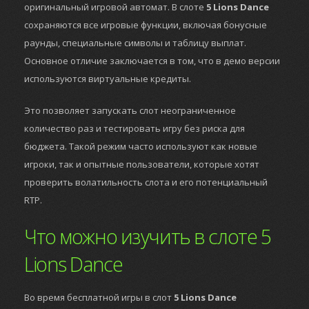
оригинальный игровой автомат. В слоте
5 Lions Dance
сохраняются все игровые функции, включая бонусные
раунды, специальные символы и таблицу выплат.
Основное отличие заключается в том, что в демо версии
используются виртуальные кредиты.
Это позволяет запускать слот неограниченное
количество раз и тестировать игру без риска для
бюджета. Такой режим часто используют как новые
игроки, так и опытные пользователи, которые хотят
проверить волатильность слота и его потенциальный
RTP.
Что можно изучить в слоте 5
Lions Dance
Во время бесплатной игры в слот
5 Lions Dance