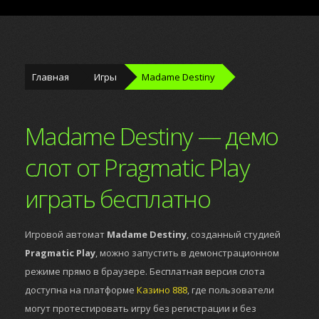
Главная
Игры
Madame Destiny
Madame Destiny — демо
слот от Pragmatic Play
играть бесплатно
Игровой автомат
Madame Destiny
, созданный студией
Pragmatic Play
, можно запустить в демонстрационном
режиме прямо в браузере. Бесплатная версия слота
доступна на платформе
Казино 888
, где пользователи
могут протестировать игру без регистрации и без