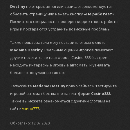
Destiny
не открывается или зависает, рекомендуется
обновить страницу или нажать кнопку
«Не работает»
.
После этого специалисты проверят корректность работы
игры и постараются устранить возможные проблемы.
Также пользователи могут оставить отзыв о слоте
Madame Destiny
. Реальные оценки игроков помогают
другим посетителям платформы Casino 888 быстрее
находить интересные игровые автоматы и узнавать
больше о популярных слотах.
Запускайте
Madame Destiny
прямо сейчас и тестируйте
игровой автомат бесплатно на платформе
Casino888
.
Также вы можете ознакомиться с другими слотами на
сайте
Азино777
.
Обновлено:
12.07.2020