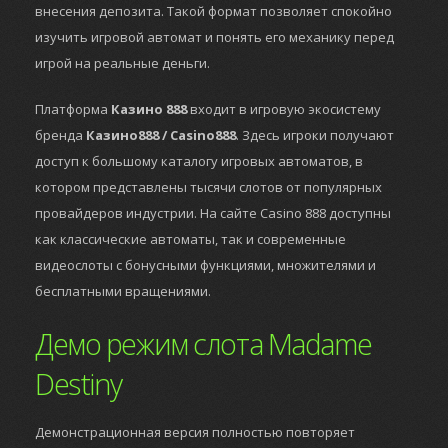
внесения депозита. Такой формат позволяет спокойно
изучить игровой автомат и понять его механику перед
игрой на реальные деньги.
Платформа
Казино 888
входит в игровую экосистему
бренда
Казино888 / Casino888
. Здесь игроки получают
доступ к большому каталогу игровых автоматов, в
котором представлены тысячи слотов от популярных
провайдеров индустрии. На сайте Casino 888 доступны
как классические автоматы, так и современные
видеослоты с бонусными функциями, множителями и
бесплатными вращениями.
Демо режим слота Madame
Destiny
Демонстрационная версия полностью повторяет