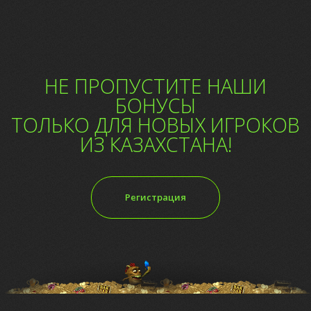
НЕ ПРОПУСТИТЕ НАШИ
БОНУСЫ
ТОЛЬКО ДЛЯ НОВЫХ ИГРОКОВ
ИЗ КАЗАХСТАНА!
Регистрация