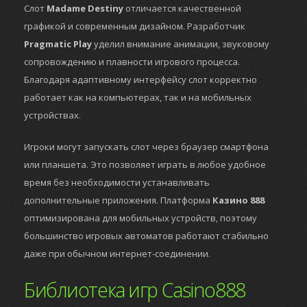
Слот
Madame Destiny
отличается качественной
графикой и современным дизайном. Разработчик
Pragmatic Play
уделил внимание анимации, звуковому
сопровождению и плавности игрового процесса.
Благодаря адаптивному интерфейсу слот корректно
работает как на компьютерах, так и на мобильных
устройствах.
Игроки могут запускать слот через браузер смартфона
или планшета. Это позволяет играть в любое удобное
время без необходимости устанавливать
дополнительные приложения. Платформа
Казино 888
оптимизирована для мобильных устройств, поэтому
большинство игровых автоматов работают стабильно
даже при обычном интернет-соединении.
Библиотека игр Casino888