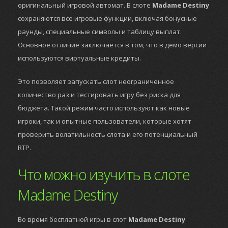
оригинальный игровой автомат. В слоте
Madame Destiny
сохраняются все игровые функции, включая бонусные
раунды, специальные символы и таблицу выплат.
Основное отличие заключается в том, что в демо версии
используются виртуальные кредиты.
Это позволяет запускать слот неограниченное
количество раз и тестировать игру без риска для
бюджета. Такой режим часто используют как новые
игроки, так и опытные пользователи, которые хотят
проверить волатильность слота и его потенциальный
RTP.
Что можно изучить в слоте
Madame Destiny
Во время бесплатной игры в слот
Madame Destiny