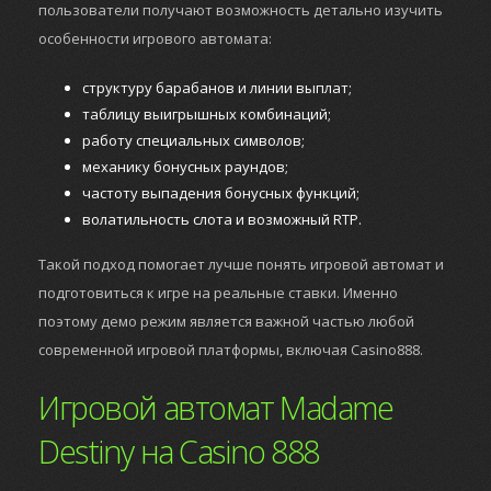
пользователи получают возможность детально изучить
особенности игрового автомата:
структуру барабанов и линии выплат;
таблицу выигрышных комбинаций;
работу специальных символов;
механику бонусных раундов;
частоту выпадения бонусных функций;
волатильность слота и возможный RTP.
Такой подход помогает лучше понять игровой автомат и
подготовиться к игре на реальные ставки. Именно
поэтому демо режим является важной частью любой
современной игровой платформы, включая Casino888.
Игровой автомат Madame
Destiny на Casino 888