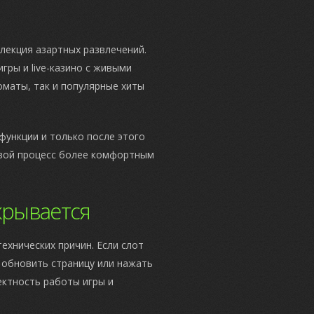
екция азартных развлечений.
гры и live-казино с живыми
оматы, так и популярные хиты
функции и только после этого
ровой процесс более комфортным
ткрывается
ехнических причин. Если слот
 обновить страницу или нажать
ектность работы игры и