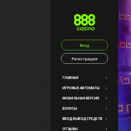
Вход
Регистрация
ГЛАВНАЯ
ИГРОВЫЕ АВТОМАТЫ
МОБИЛЬНАЯ ВЕРСИЯ
БОНУСЫ
ВВОД ВЫВОД СРЕДСТВ
ОТЗЫВЫ