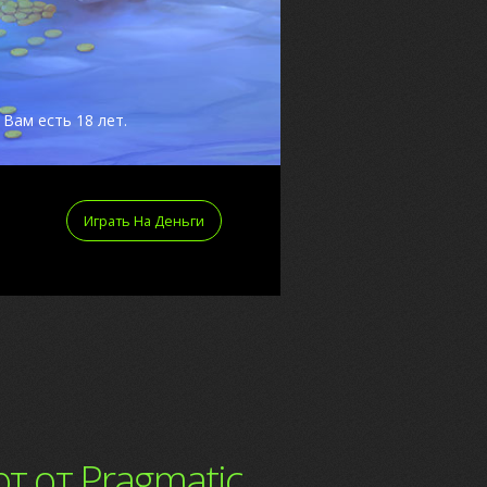
Вам есть 18 лет.
Играть На Деньги
т от Pragmatic