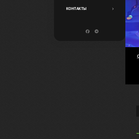
КОНТАКТЫ