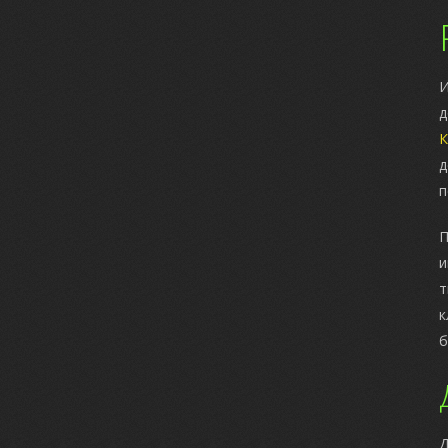
И
д
К
д
п
и
т
к
б
Д