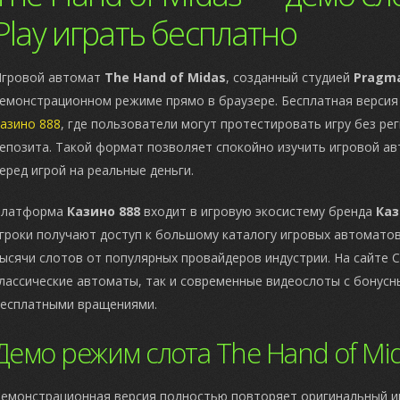
Play играть бесплатно
гровой автомат
The Hand of Midas
, созданный студией
Pragma
емонстрационном режиме прямо в браузере. Бесплатная версия
азино 888
, где пользователи могут протестировать игру без ре
епозита. Такой формат позволяет спокойно изучить игровой ав
еред игрой на реальные деньги.
Платформа
Казино 888
входит в игровую экосистему бренда
Каз
гроки получают доступ к большому каталогу игровых автомато
ысячи слотов от популярных провайдеров индустрии. На сайте C
лассические автоматы, так и современные видеослоты с бонус
есплатными вращениями.
Демо режим слота The Hand of Mi
емонстрационная версия полностью повторяет оригинальный и