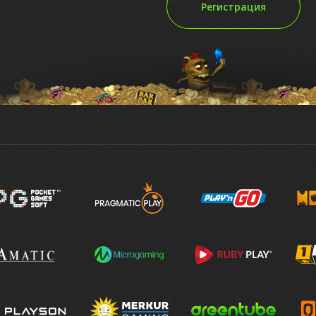
Регистрация