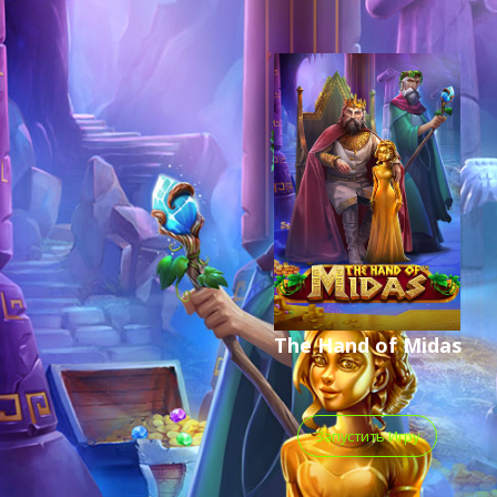
The Hand of Midas
Запустить Игру