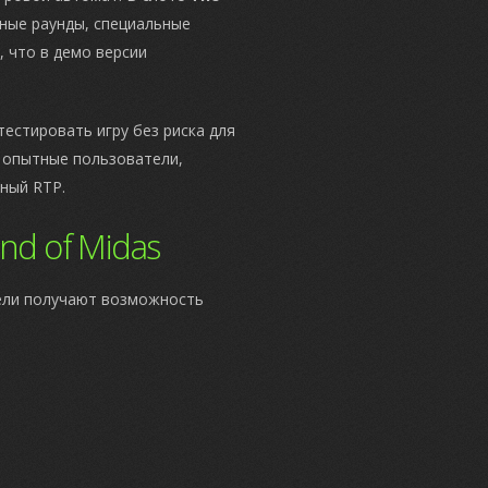
ные раунды, специальные
, что в демо версии
тестировать игру без риска для
и опытные пользователи,
ный RTP.
nd of Midas
ли получают возможность