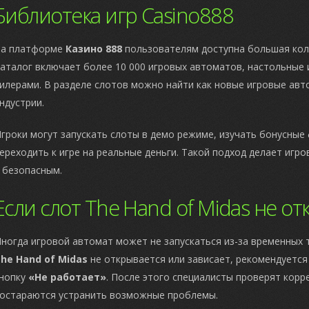
Библиотека игр Casino888
а платформе
Казино 888
пользователям доступна большая колл
аталог включает более 10 000 игровых автоматов, настольные и
илерами. В разделе слотов можно найти как новые игровые авт
ндустрии.
гроки могут запускать слоты в демо режиме, изучать бонусные 
ереходить к игре на реальные деньги. Такой подход делает иг
 безопасным.
Если слот The Hand of Midas не о
ногда игровой автомат может не запускаться из-за временных т
he Hand of Midas
не открывается или зависает, рекомендуется
нопку
«Не работает»
. После этого специалисты проверят корр
остараются устранить возможные проблемы.