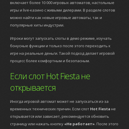
включает более 10 000 игровых автоматов, настольные
игры и live-казино с живыми дилерами. В разделе слотов
можно найти как новые игровые автоматы, так и
популярные хиты индустрии.
Игроки могут запускать слоты в демо режиме, изучать
бонусные функции и только после этого переходить к
игре на реальные деньги. Такой подход делает игровой
процесс более комфортным и безопасным.
Если слот Hot Fiesta не
открывается
Иногда игровой автомат может не запускаться из-за
временных технических причин. Если слот
Hot Fiesta
не
открывается или зависает, рекомендуется обновить
страницу или нажать кнопку
«Не работает»
. После этого