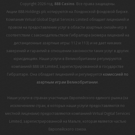
Copyright 2026 год,
888 Casino
. Все права защищены.
Акции 888 Holdings plc котируются на Лондонской фондовой бирже.
Компания Virtual Global Digital Services Limited обладает лицензией и
правом на предоставление услуг в области азартных онлайн-игр в
соответствии с законодательством Гибралтара (номера лицензий на
дистанционные азартные игры: 112 и 113) и не дает никаких
заверений и гарантий в отношении законности таких услуг в других
юрисдикциях. Наши услуги в Великобритании регулируются
компанией 888 UK Limited, зарегистрированной в государстве
Гибралтаре. Она обладает лицензией и регулируется
комиссией по
азартным играм Великобритании
.
Наши услуги в странах-участницах Европейского единого рынка (за
исключением стран, в которых наши услуги предоставляются по
местной лицензии) предоставляются компанией Virtual Digital Services
Limited, зарегистрированной на Мальте, которая является частью
Европейского союза.