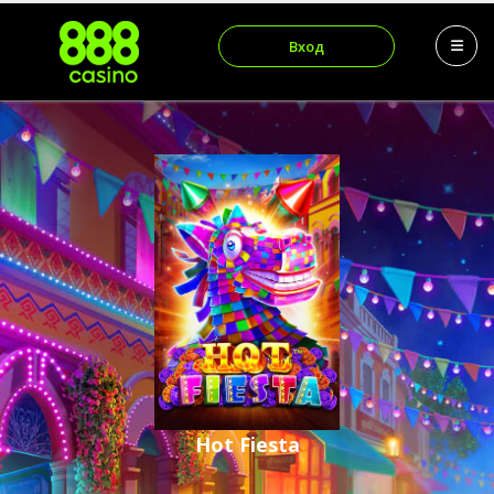
Вход
Hot Fiesta