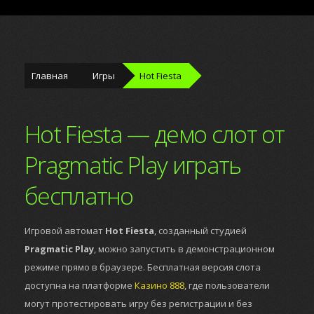
Главная
Игры
Hot Fiesta
Hot Fiesta — демо слот от
Pragmatic Play играть
бесплатно
Игровой автомат
Hot Fiesta
, созданный студией
Pragmatic Play
, можно запустить в демонстрационном
режиме прямо в браузере. Бесплатная версия слота
доступна на платформе
Казино 888
, где пользователи
могут протестировать игру без регистрации и без